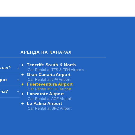
АРЕНДА НА КАНАРАХ
✈️
Tenerife South & North
очью?
＋
Car Rental at TFS & TFN Airports
✈️
Gran Canaria Airport
рат
＋
Car Rental at LPA Airport
✈️
Fuerteventura Airport
Car Rental at FUE Airport
еча?
＋
✈️
Lanzarote Airport
Car Rental at ACE Airport
✈️
La Palma Airport
Car Rental at SPC Airport