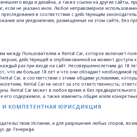
 внешнего вида и дизайна, а также ссылки на другие сайты,
ar, если не указано иное. Любое неправомерное использован
 преследования в соответствии с действующим законодатель
ржание или уведомления, размещенные на этом сайте, без пр
ем между Пользователем и Rental Car, которое включает пол
 версии, действующей и опубликованной на момент доступа к 
каждый раз при входе на сайт. Несовершеннолетним до 18 ле
ют, что им больше 18 лет и что они обладают необходимой 
Rental Car, в соответствии с этими общими условиями, кото
олетним, Rental Car не несет за это ответственность; отве
уны. Rental Car может в любое время и без предварительного
се его содержимое, а также изменить общие и/или конкретные
 И КОМПЕТЕНТНАЯ ЮРИСДИКЦИЯ
одательством Испании, и для разрешения любых споров, возн
ус-де-Тенерифе.