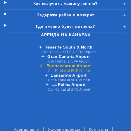
Как получить машину ночью?
＋
Задержка рейса и возврат
＋
Где именно будет встреча?
＋
АРЕНДА НА КАНАРАХ
✈️
Tenerife South & North
Car Rental at TFS & TFN Airports
✈️
Gran Canaria Airport
Car Rental at LPA Airport
✈️
Fuerteventura Airport
Car Rental at FUE Airport
✈️
Lanzarote Airport
Car Rental at ACE Airport
✈️
La Palma Airport
Car Rental at SPC Airport
Аренда авто
Условия аренды
Контакты