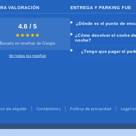
RA VALORACIÓN
ENTREGA Y PARKING FUE
¿Dónde es el punto de enc
4.6 / 5
★★★★★
¿Cómo devolver el coche d
noche?
Basado en reseñas de Google
¿Tengo que pagar el par
Ver todas las reseñas
os de alquiler
Contáctenos
Política de privacidad
Legal no
© 2026 Rental Car La Palma. La Palma Airport Car Hire Specialist.