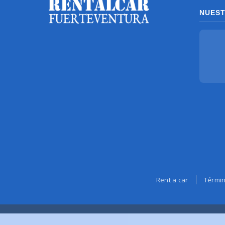
NUEST
Rent a car
Términ