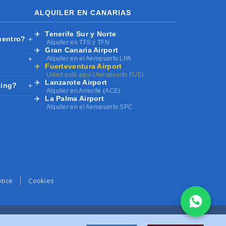
ALQUILER EN CANARIAS
✈️
Tenerife Sur y Norte
uentro?
＋
Alquiler en TFS y TFN
✈️
Gran Canaria Airport
e
＋
Alquiler en el Aeropuerto LPA
✈️
Fuerteventura Airport
Usted está aquí (Aeropuerto FUE)
✈️
Lanzarote Airport
king?
＋
Alquiler en Arrecife (ACE)
✈️
La Palma Airport
Alquiler en el Aeropuerto SPC
tice
Cookies