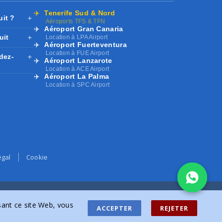
✈️
Tenerife Sud & Nord
uit ?
＋
Aéroports TFS & TFN
✈️
Aéroport Gran Canaria
uit
＋
Location à LPA Airport
✈️
Aéroport Fuerteventura
Location à FUE Airport
dez-
＋
✈️
Aéroport Lanzarote
Location à ACE Airport
✈️
Aéroport La Palma
Location à SPC Airport
égal
Cookie
isant ce site Web, vous
ACCEPTER
REJETER