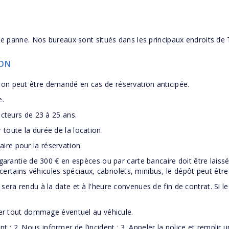
de panne. Nos bureaux sont situés dans les principaux endroits de 
ION
on peut être demandé en cas de réservation anticipée.
e.
ucteurs de 23 à 25 ans.
toute la durée de la location.
re pour la réservation.
garantie de 300 € en espèces ou par carte bancaire doit être laissé
 certains véhicules spéciaux, cabriolets, minibus, le dépôt peut êtr
era rendu à la date et à l'heure convenues de fin de contrat. Si le
ler tout dommage éventuel au véhicule.
ent ; 2. Nous informer de l’incident ; 3. Appeler la police et remplir u