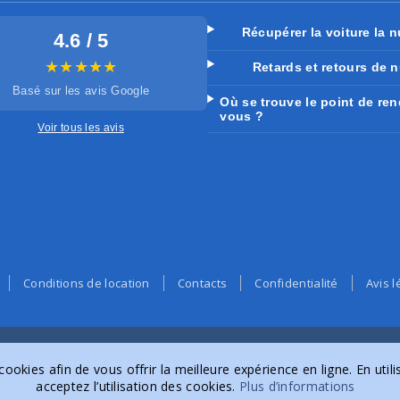
Récupérer la voiture la n
4.6 / 5
★★★★★
Retards et retours de n
Basé sur les avis Google
Où se trouve le point de ren
vous ?
Voir tous les avis
Conditions de location
Contacts
Confidentialité
Avis l
© 2026 Rental Car La Palma. La Palma Airport Car Hire Specialist.
cookies afin de vous offrir la meilleure expérience en ligne. En util
acceptez l’utilisation des cookies.
Plus d’informations