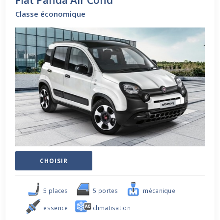
Fiat Panda Air Cond
Classe économique
CHOISIR
5 places
5 portes
mécanique
essence
climatisation