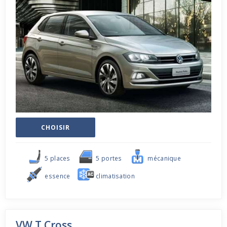
CHOISIR
5 places
5 portes
mécanique
essence
climatisation
VW T Cross