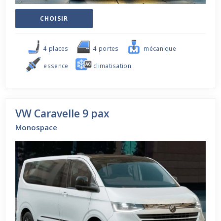
CHOISIR
4 places
4 portes
mécanique
essence
climatisation
VW Caravelle 9 pax
Monospace