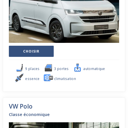
CHOISIR
9 places
3 portes
automatique
essence
climatisation
VW Polo
Classe économique