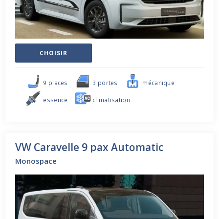
CHOISIR
9 places
3 portes
mécanique
essence
climatisation
VW Caravelle 9 pax Automatic
Monospace