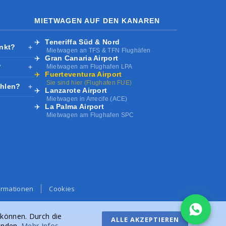
MIETWAGEN AUF DEN KANAREN
✈️
Teneriffa Süd & Nord
unkt?
＋
Mietwagen an TFS & TFN Flughäfen
✈️
Gran Canaria Airport
?
＋
Mietwagen am Flughafen LPA
✈️
Fuerteventura Airport
Sie sind hier (Flughafen FUE)
ahlen?
＋
✈️
Lanzarote Airport
Mietwagen in Arrecife (ACE)
✈️
La Palma Airport
Mietwagen am Flughafen SPC
ormationen
Cookies
 können. Durch die
ALLE AKZEPTIEREN
anden.
Mehr Infos