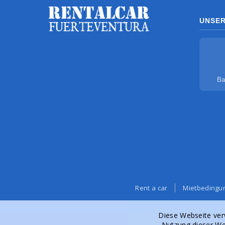
UNSE
Ba
Rent a car
Mietbedingu
Diese Webseite ver
Nutzung dieser We