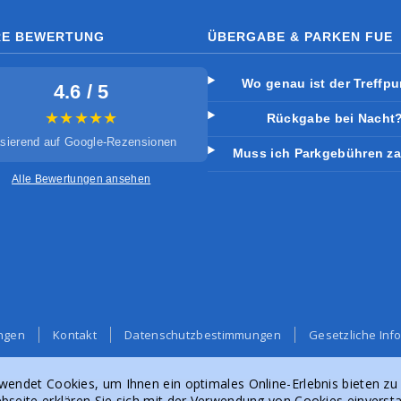
RE BEWERTUNG
ÜBERGABE & PARKEN FUE
Wo genau ist der Treffp
4.6 / 5
★★★★★
Rückgabe bei Nacht
sierend auf Google-Rezensionen
Muss ich Parkgebühren z
Alle Bewertungen ansehen
ngen
Kontakt
Datenschutzbestimmungen
Gesetzliche Inf
wendet Cookies, um Ihnen ein optimales Online-Erlebnis bieten zu
bseite erklären Sie sich mit der Verwendung von Cookies einverst