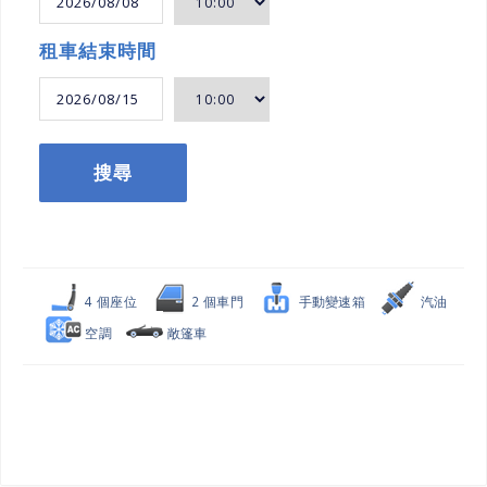
租車結束時間
搜尋
4 個座位
2 個車門
手動變速箱
汽油
空調
敞篷車